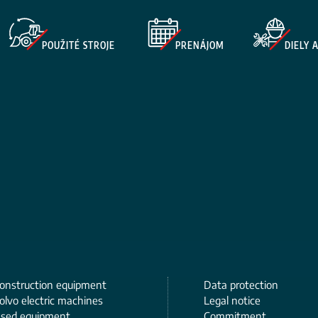
POUŽITÉ STROJE
PRENÁJOM
DIELY 
onstruction equipment
Data protection
olvo electric machines
Legal notice
sed equipment
Commitment