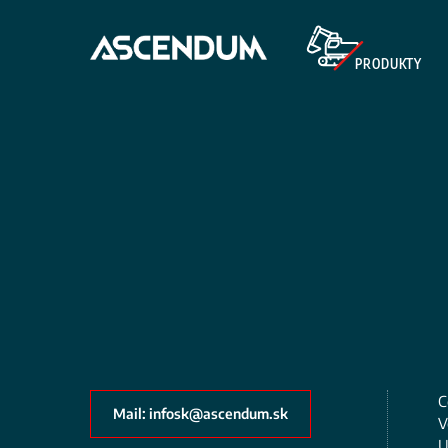
Skip
to
main
PRODUKTY
content
C
Mail: infosk@ascendum.sk
V
U