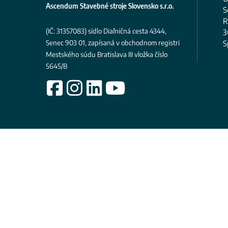
Ascendum Stavebné stroje Slovensko s.r.o.
S
R
(IČ: 31357083)
sídlo Diaľničná cesta 4344,
3
Senec 903 01, zapísaná v obchodnom registri
S
Mestského súdu Bratislava III
vložka číslo
5645/B