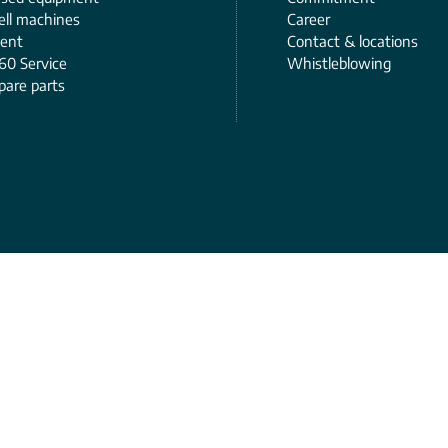
ell ​​machines
Career
ent
Contact & locations
60 Service
Whistleblowing
pare parts